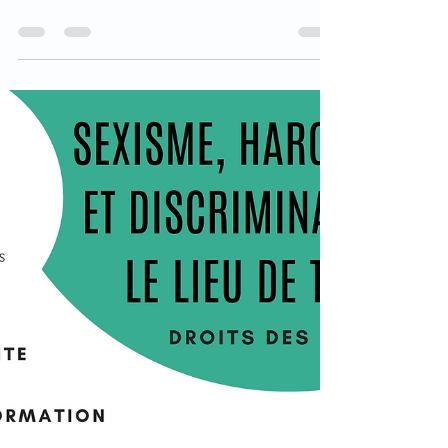
Thématique : Droits des femmes - Sexisme,
harcèlement, discrimination sur le lieu de travail
Quand ? Le 21 Mars 2024 Où ? A Saint Jean...