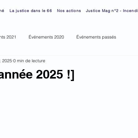
né
La justice dans le 66
Nos actions
Justice Mag n°2 - Incend
ts 2021
Événements 2020
Événements passés
v. 2025
0 min de lecture
année 2025 !]