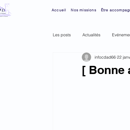
Accueil
Nos missions
Être accompag
Les posts
Actualités
Evénemen
infocdad66
22 jan
[ Bonne 