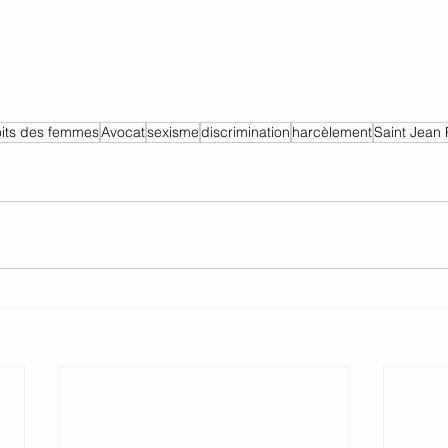
oits des femmes
Avocat
sexisme
discrimination
harcèlement
Saint Jean 