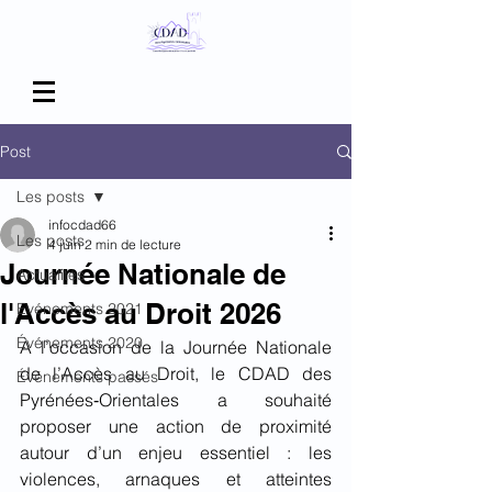
Post
Les posts
infocdad66
Les posts
4 juin
2 min de lecture
Journée Nationale de
Actualités
l'Accès au Droit 2026
Evénements 2021
Événements 2020
À l’occasion de la Journée Nationale 
de l’Accès au Droit, le CDAD des 
Événements passés
Pyrénées‑Orientales a souhaité 
proposer une action de proximité 
autour d’un enjeu essentiel : les 
violences, arnaques et atteintes 