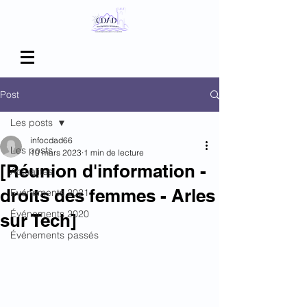
Post
Les posts
infocdad66
Les posts
10 mars 2023
1 min de lecture
[Réunion d'information -
Actualités
droits des femmes - Arles
Evénements 2021
Événements 2020
sur Tech]
Événements passés