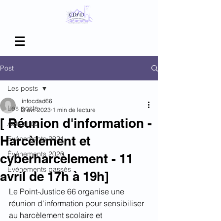
Post
Les posts
infocdad66
Les posts
3 avr. 2023
1 min de lecture
[ Réunion d'information -
Actualités
Harcèlement et
Evénements 2021
Événements 2020
cyberharcèlement - 11
Événements passés
avril de 17h à 19h]
Le Point-Justice 66 organise une 
réunion d'information pour sensibiliser 
au harcèlement scolaire et 