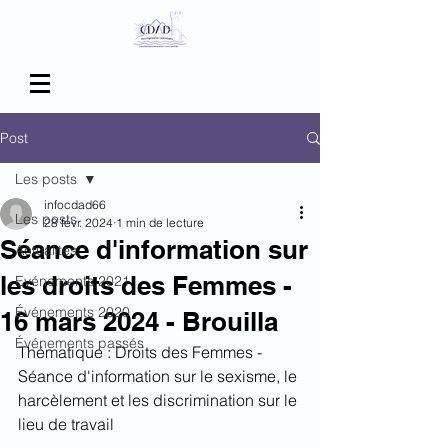
Post
Les posts
infocdad66
Les posts
28 févr. 2024
1 min de lecture
Séance d'information sur
Actualités
les droits des Femmes -
Evénements 2021
Événements 2020
16 mars 2024 - Brouilla
Événements passés
Thématique : Droits des Femmes - 
Séance d'information sur le sexisme, le 
harcèlement et les discrimination sur le 
lieu de travail 