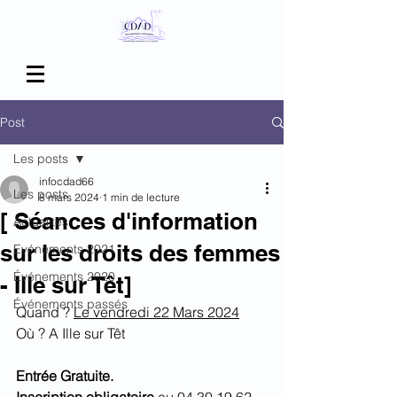
Post
Les posts
infocdad66
Les posts
8 mars 2024
1 min de lecture
[ Séances d'information
Actualités
sur les droits des femmes
Evénements 2021
Événements 2020
- Ille sur Têt]
Événements passés
Quand ? 
Le vendredi 22 Mars 2024
Où ? A Ille sur Têt
Entrée Gratuite.