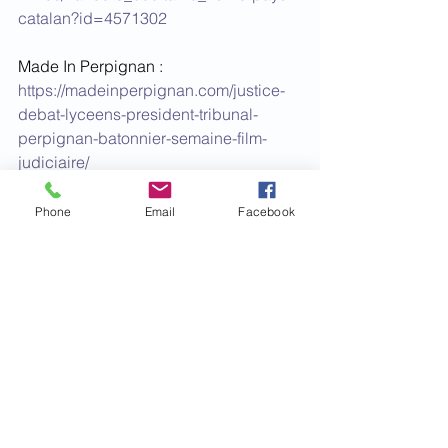
catalan?id=4571302
Made In Perpignan : 
https://madeinperpignan.com/justice-
debat-lyceens-president-tribunal-
perpignan-batonnier-semaine-film-
judiciaire/
Le CDAD des Pyrénées-Orientales
Phone
Email
Facebook
Actualités
Voir tout
Posts récents