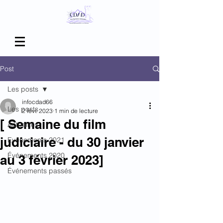
Post
Les posts
infocdad66
Les posts
2 févr. 2023
1 min de lecture
[ Semaine du film
Actualités
judiciaire - du 30 janvier
Evénements 2021
Événements 2020
au 3 février 2023]
Événements passés