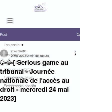
Post
Les posts
infocdad66
Les posts
2 mai 2023
2 min de lecture
🥳🥳[ Serious game au
Actualités
tribunal - Journée
Evénements 2021
Événements 2020
nationale de l'accès au
Événements passés
droit - mercredi 24 mai
2023]