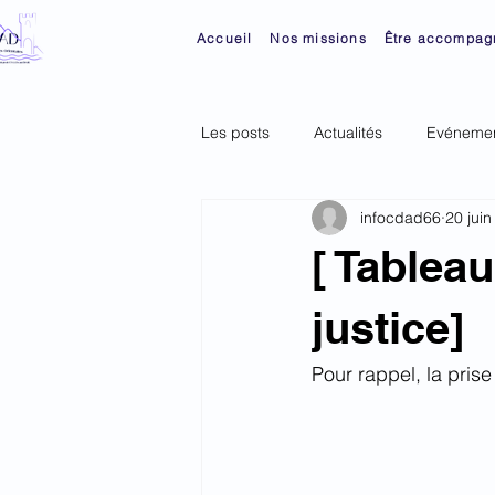
Accueil
Nos missions
Être accompag
Les posts
Actualités
Evénemen
infocdad66
20 jui
[ Tableau
justice]
Pour rappel, la prise