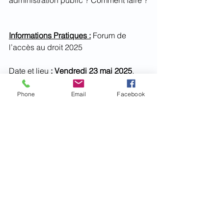
Informations Pratiques :
 Forum de 
l’accès au droit 2025
Date et lieu 
: Vendredi 23 mai 2025
, 
entre
 14h30 et 18h
Lieu : 
Centre commercial Carrefour 
Phone
Email
Facebook
Salanca
, 66530 Claira – 
Entrée 1, à 
côté du magasin
NOHO
Évènement gratuit
 et non soumis à 
réservation. 
Le CDAD des Pyrénées-Orientales