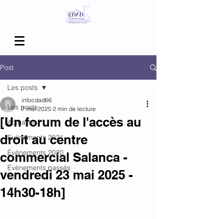
Post
Les posts
infocdad66
Les posts
7 mai 2025
2 min de lecture
[Un forum de l'accès au
Actualités
droit au centre
Evénements 2021
Événements 2020
commercial Salanca -
Événements passés
vendredi 23 mai 2025 -
14h30-18h]