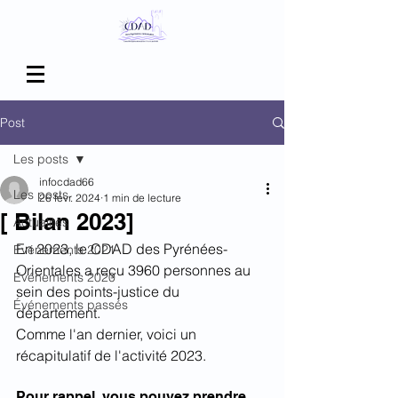
Post
Les posts
infocdad66
Les posts
26 févr. 2024
1 min de lecture
[ Bilan 2023]
Actualités
En 2023, le CDAD des Pyrénées-
Evénements 2021
Orientales a reçu 3960 personnes au 
Événements 2020
sein des points-justice du 
Événements passés
département. 
Comme l'an dernier, voici un 
récapitulatif de l'activité 2023. 
Pour rappel, vous pouvez prendre 