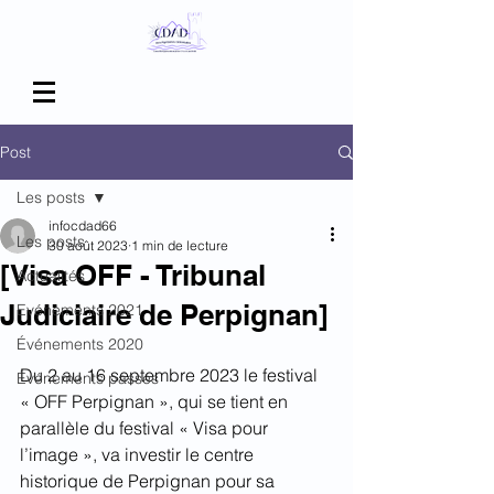
Post
Les posts
infocdad66
Les posts
30 août 2023
1 min de lecture
[Visa OFF - Tribunal
Actualités
Judiciaire de Perpignan]
Evénements 2021
Événements 2020
Du 2 au 16 septembre 2023 le festival 
Événements passés
« OFF Perpignan », qui se tient en 
parallèle du festival « Visa pour 
l’image », va investir le centre 
historique de Perpignan pour sa 